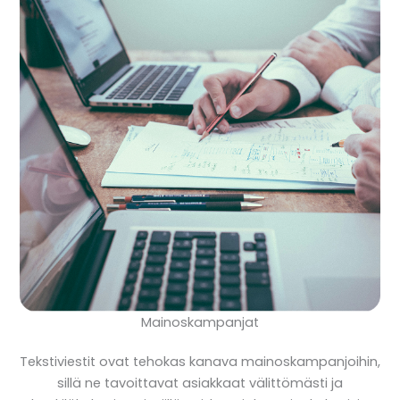
Mainoskampanjat
Tekstiviestit ovat tehokas kanava mainoskampanjoihin,
sillä ne tavoittavat asiakkaat välittömästi ja