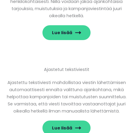
henkilökohtaisesti. Niillä voidaan jakaa ajankohtaisia
tarjouksia, muistutuksia ja kampanjaviestintää juuri
oikealla hetkellä.
Lue lisää
Ajastetut tekstiviestit
Ajastettu tekstiviesti mahdollistaa viestin lähettämisen
automaattisesti ennalta valittuna ajankohtana, mikä
helpottaa kampanjoiden tai muistutusten suunnittelua.
Se varmistaa, että viesti tavoittaa vastaanottajat juuri
oikealla hetkellä ilman manuaalista lähettämistä.
Lue lisää