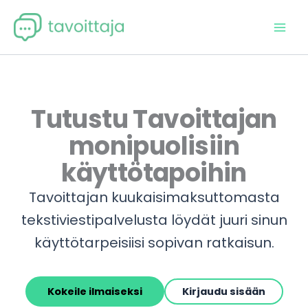
Siirry
sisältöön
Tutustu Tavoittajan
monipuolisiin
käyttötapoihin
Tavoittajan kuukaisimaksuttomasta
tekstiviestipalvelusta löydät juuri sinun
käyttötarpeisiisi sopivan ratkaisun.
Kokeile ilmaiseksi
Kirjaudu sisään