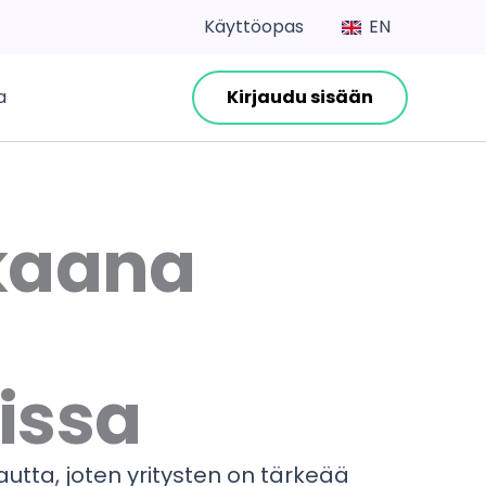
Käyttöopas
EN
a
Kirjaudu sisään
kkaana
issa
utta, joten yritysten on tärkeää