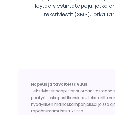
löytää viestintätapoja, jotka e
tekstiviestit (SMS), jotka t
Nopeus ja tavoitettavuus
Tekstiviestit saapuvat suoraan vastaanotta
päätyä roskapostikansioon, tekstarilla va
hyödyllisen mainoskampanjoissa, joissa aj
tapahtumamuistutuksissa.