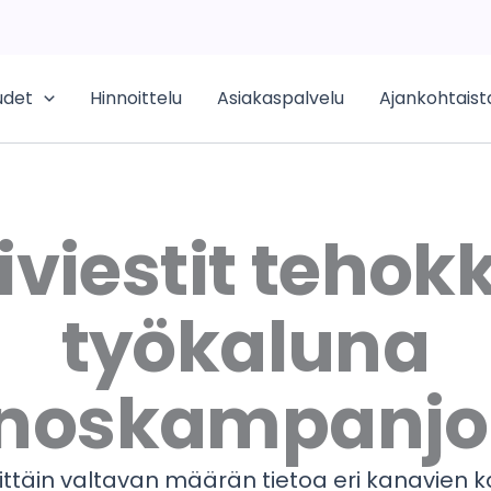
udet
Hinnoittelu
Asiakaspalvelu
Ajankohtaist
iviestit teho
työkaluna
noskampanjo
ittäin valtavan määrän tietoa eri kanavien ka