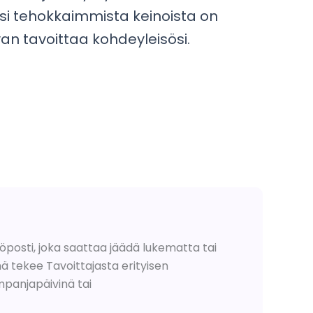
Yksi tehokkaimmista keinoista on
avan tavoittaa kohdeyleisösi.
öposti, joka saattaa jäädä lukematta tai
ä tekee Tavoittajasta erityisen
mpanjapäivinä tai