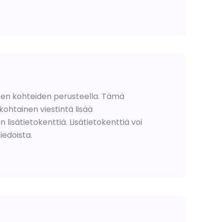
uksen kohteiden perusteella. Tämä
kohtainen viestintä lisää
isätietokenttiä. Lisätietokenttiä voi
iedoista.