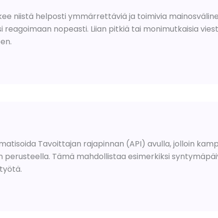
ee niistä helposti ymmärrettäviä ja toimivia mainosvälineit
reagoimaan nopeasti. Liian pitkiä tai monimutkaisia viestej
en.
atisoida Tavoittajan rajapinnan (API) avulla, jolloin kamp
en perusteella. Tämä mahdollistaa esimerkiksi syntymäpäiv
työtä.