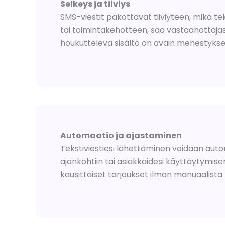
Selkeys ja tiiviys
SMS-viestit pakottavat tiiviyteen, mikä tek
tai toimintakehotteen, saa vastaanottajasi 
houkutteleva sisältö on avain menestykse
Automaatio ja ajastaminen
Tekstiviestiesi lähettäminen voidaan autom
ajankohtiin tai asiakkaidesi käyttäytymis
kausittaiset tarjoukset ilman manuaalista 