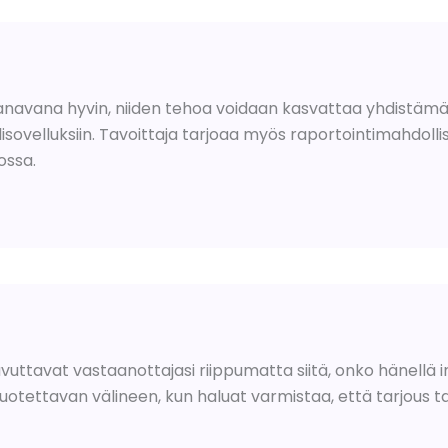
kanavana hyvin, niiden tehoa voidaan kasvattaa yhdistämäl
sovelluksiin. Tavoittaja tarjoaa myös raportointimahdolli
ossa.
aavuttavat vastaanottajasi riippumatta siitä, onko hänellä 
otettavan välineen, kun haluat varmistaa, että tarjous t