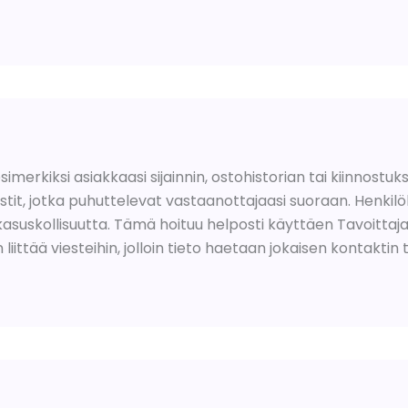
simerkiksi asiakkaasi sijainnin, ostohistorian tai kiinnost
stit, jotka puhuttelevat vastaanottajaasi suoraan. Henkilö
uskollisuutta. Tämä hoituu helposti käyttäen Tavoittajan l
liittää viesteihin, jolloin tieto haetaan jokaisen kontaktin t