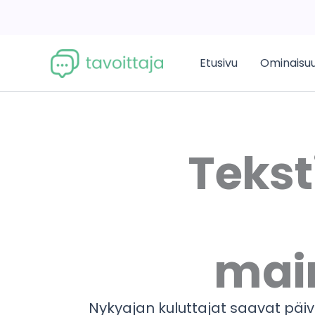
Siirry
sisältöön
Etusivu
Ominaisu
Tekst
mai
Nykyajan kuluttajat saavat päiv