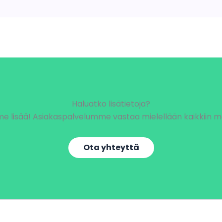
Haluatko lisätietoja?
lisää! Asiakaspalvelumme vastaa mielellään kaikkiin mahd
Ota yhteyttä