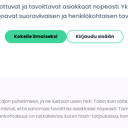
rottuvat ja tavoittavat asiakkaat nopeasti. 
arjoavat suoraviivaisen ja henkilökohtaisen t
Kokeile ilmaiseksi
Kirjaudu sisään
jan puhelimeen, ja ne luetaan usein heti. Toisin kuin sähk
rmistat, että sanomasi tavoittaa asiakkaasi nopeasti. Täm
ankohtaisuus on ratkaisevaa, kuten flash-tarjouksissa, ka