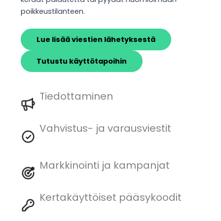
poikkeustilanteen.
Lue lisää viestien lähetyksestä
Tutustu käyttötapoihin
Tiedottaminen
Vahvistus- ja varausviestit
Markkinointi ja kampanjat
Kertakäyttöiset pääsykoodit