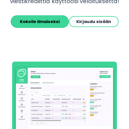
viestikrediittiä käyttöösi veloituksetta!
Kokeile ilmaiseksi
Kirjaudu sisään