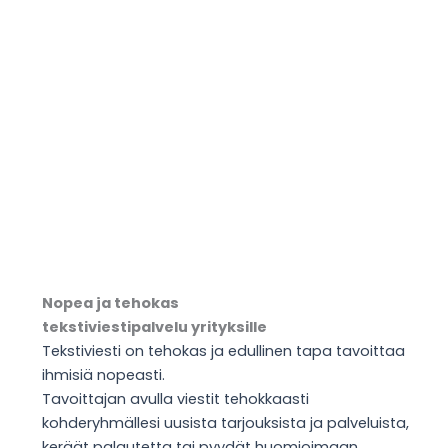
Nopea ja tehokas
tekstiviestipalvelu yrityksille
Tekstiviesti on tehokas ja edullinen tapa tavoittaa
ihmisiä nopeasti.
Tavoittajan avulla viestit tehokkaasti
kohderyhmällesi uusista tarjouksista ja palveluista,
keräät palautetta tai pyydät huomioimaan