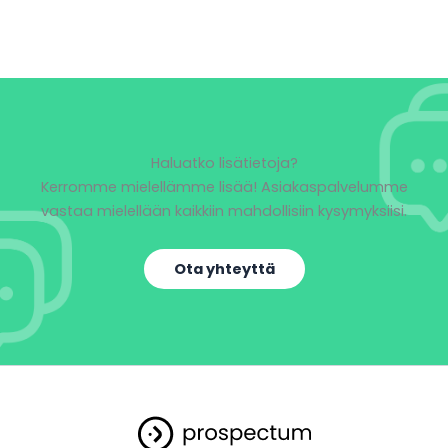
Haluatko lisätietoja?
Kerromme mielellämme lisää! Asiakaspalvelumme
vastaa mielellään kaikkiin mahdollisiin kysymyksiisi.
Ota yhteyttä