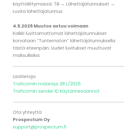
käyttöliittymässä: Tili
→
Lähettäjätunnukset
→
Luvita lähettäjätunnus.
4.5.2026 Muutos astuu voimaan
Kaikki luvittamattomat lähettäjätunnukset
korvataan ”Tuntematon” lähettäjätunnuksella
tästä eteenpäin. Uudet luvitukset muuttuvat
maksullisiksi.
Lisätietoja
Traficomin määräys 28 L/2025
Traficomin sender ID käytännesäännöt
Ota yhteyttä
Prospectum Oy
support@prospectum.fi