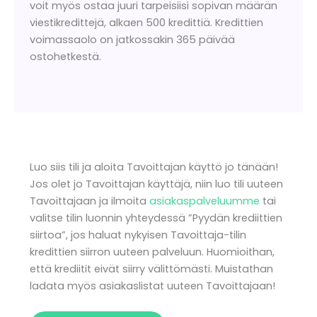
voit myös ostaa juuri tarpeisiisi sopivan määrän
viestikredittejä, alkaen 500 kredittiä. Kredittien
voimassaolo on jatkossakin 365 päivää
ostohetkestä.
Luo siis tili ja aloita Tavoittajan käyttö jo tänään!
Jos olet jo Tavoittajan käyttäjä, niin luo tili uuteen
Tavoittajaan ja ilmoita
asiakaspalveluumme
tai
valitse tilin luonnin yhteydessä ”Pyydän krediittien
siirtoa”, jos haluat nykyisen Tavoittaja-tilin
kredittien siirron uuteen palveluun. Huomioithan,
että krediitit eivät siirry välittömästi. Muistathan
ladata myös asiakaslistat uuteen Tavoittajaan!