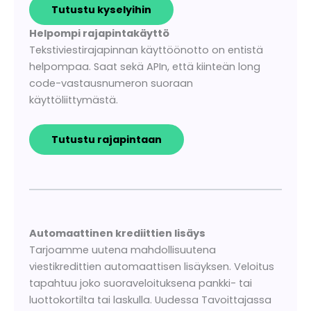
Tutustu kyselyihin
Helpompi rajapintakäyttö
Tekstiviestirajapinnan käyttöönotto on entistä
helpompaa. Saat sekä APIn, että kiinteän long
code-vastausnumeron suoraan
käyttöliittymästä.
Tutustu rajapintaan
Automaattinen krediittien lisäys
Tarjoamme uutena mahdollisuutena
viestikredittien automaattisen lisäyksen. Veloitus
tapahtuu joko suoraveloituksena pankki- tai
luottokortilta tai laskulla. Uudessa Tavoittajassa