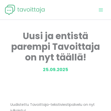
Siirry
sisältöön
Uusi ja entistä
parempi Tavoittaja
on nyt täällä!
25.09.2025
Uudistettu Tavoittaja-tekstiviestipalvelu on nyt
julkaistu!