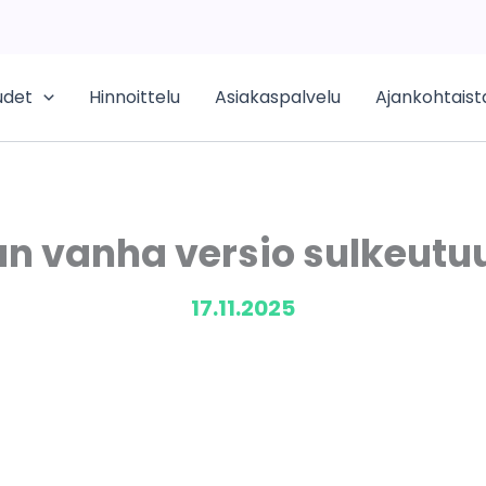
udet
Hinnoittelu
Asiakaspalvelu
Ajankohtaist
n vanha versio sulkeutuu
17.11.2025