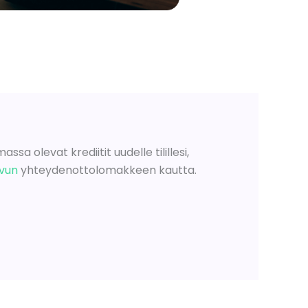
sa olevat krediitit uudelle tilillesi,
ivun
yhteydenottolomakkeen kautta.