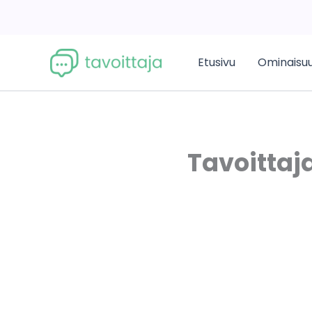
Siirry
sisältöön
Etusivu
Ominaisu
Tavoittaja