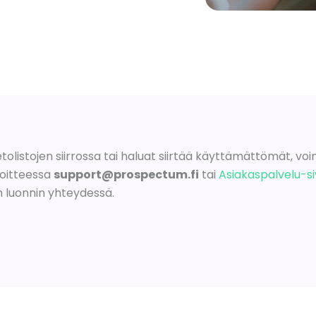
tolistojen siirrossa tai haluat siirtää käyttämättömät, voimas
oitteessa
support@prospectum.fi
tai
Asiakaspalvelu-s
lin luonnin yhteydessä.