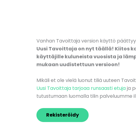
Vanhan Tavoittaja version käyttö päätty
Uusi Tavoittaja on nyt täällä! Kiitos k
käyttäjille kuluneista vuosista ja läm
mukaan uudistettuun versioon!
Mikäli et ole vielä luonut tiliä uuteen Tavoi
Uusi Tavoittaja tarjoaa runsaasti etuja
ja p
tutustumaan luomalla tilin palveluumme il
Rekisteröidy