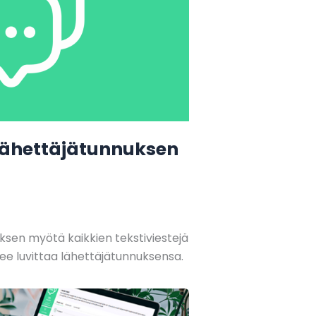
 lähettäjätunnuksen
sen myötä kaikkien tekstiviestejä
lee luvittaa lähettäjätunnuksensa.