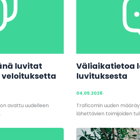
änä luvitat
Väliaikatietoa
 veloituksetta
luvituksesta
04.05.2026
 on avattu uudelleen
Traficomin uuden määräyk
.
lähettävien toimijoiden tu