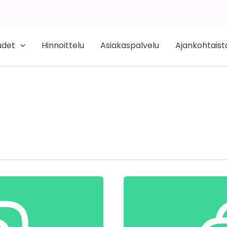
udet
Hinnoittelu
Asiakaspalvelu
Ajankohtaist
d