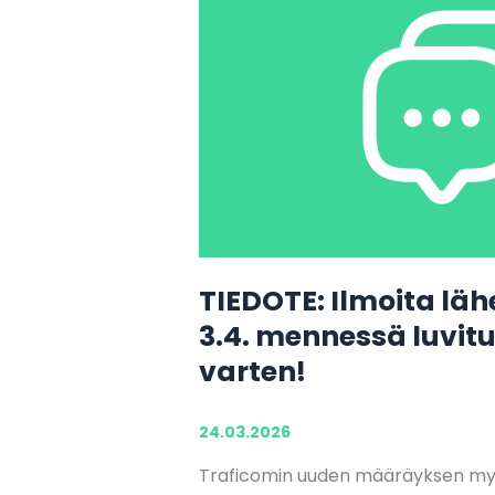
TIEDOTE: Ilmoita lä
3.4. mennessä luvit
varten!
24.03.2026
Traficomin uuden määräyksen myöt