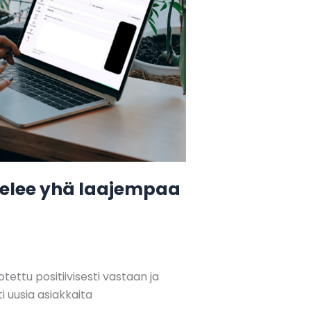
velee yhä laajempaa
otettu positiivisesti vastaan ja
 uusia asiakkaita