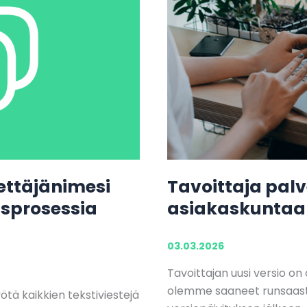
hettäjänimesi
Tavoittaja pal
usprosessia
asiakaskuntaa
03.03.2026
Tavoittajan uusi versio on 
olemme saaneet runsaasti
ä kaikkien tekstiviestejä