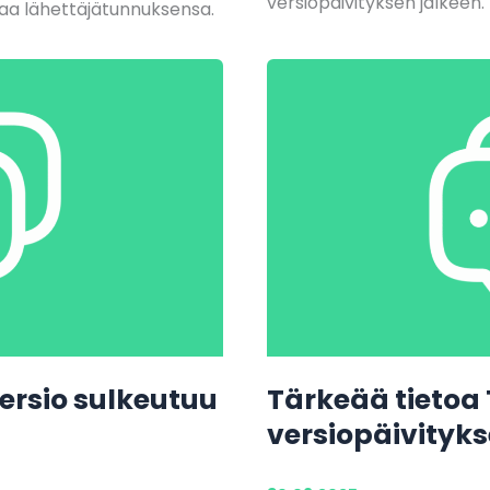
versiopäivityksen jälkeen.
ttaa lähettäjätunnuksensa.
ersio sulkeutuu
Tärkeää tietoa
versiopäivityk