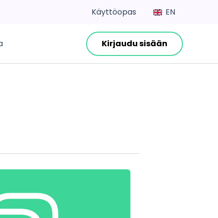
Käyttöopas
EN
a
Kirjaudu sisään